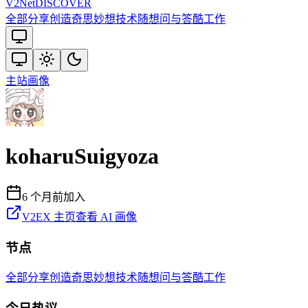
V2
Net
DISCOVER
全部
分享创造
奇思妙想
技术
随想
问与答
酷工作
主站
画像
koharuSuigyoza
6 个月前
加入
V2EX 主页
查看 AI 画像
节点
全部
分享创造
奇思妙想
技术
随想
问与答
酷工作