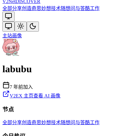
V2
Net
DISCOVER
全部
分享创造
奇思妙想
技术
随想
问与答
酷工作
主站
画像
labubu
7 年前
加入
V2EX 主页
查看 AI 画像
节点
全部
分享创造
奇思妙想
技术
随想
问与答
酷工作