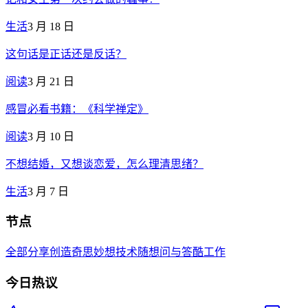
生活
3 月 18 日
这句话是正话还是反话？
阅读
3 月 21 日
感冒必看书籍：《科学禅定》
阅读
3 月 10 日
不想结婚，又想谈恋爱，怎么理清思绪？
生活
3 月 7 日
节点
全部
分享创造
奇思妙想
技术
随想
问与答
酷工作
今日热议