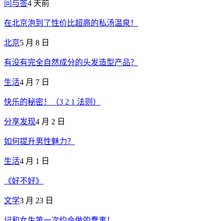
问与答
4 天前
在北京泡到了性价比超高的私汤温泉！
北京
5 月 8 日
有没有完全自然成分的头发造型产品？
生活
4 月 7 日
快乐的秘密！（3 2 1 法则）
分享发现
4 月 2 日
如何提升男性魅力？
生活
4 月 1 日
《好不好》
文学
3 月 23 日
记和女生第一次约会做的蠢事！