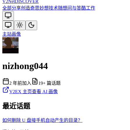
V2
Net
DISCOVER
全部
分享创造
奇思妙想
技术
随想
问与答
酷工作
主站
画像
nizhong044
2 年前
加入
19
+ 篇话题
V2EX 主页
查看 AI 画像
最近话题
如何删除 U 盘接手机自动产生的目录？