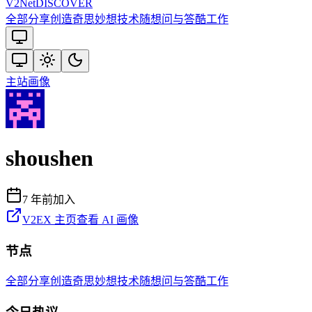
V2
Net
DISCOVER
全部
分享创造
奇思妙想
技术
随想
问与答
酷工作
主站
画像
shoushen
7 年前
加入
V2EX 主页
查看 AI 画像
节点
全部
分享创造
奇思妙想
技术
随想
问与答
酷工作