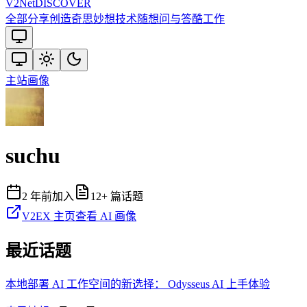
V2
Net
DISCOVER
全部
分享创造
奇思妙想
技术
随想
问与答
酷工作
主站
画像
suchu
2 年前
加入
12
+ 篇话题
V2EX 主页
查看 AI 画像
最近话题
本地部署 AI 工作空间的新选择： Odysseus AI 上手体验