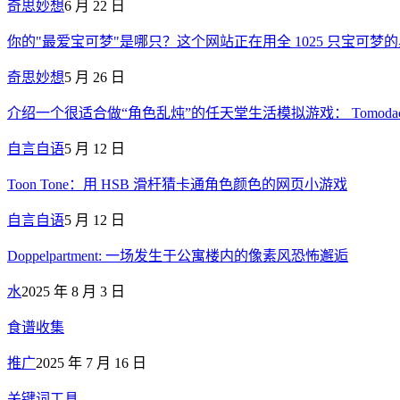
奇思妙想
6 月 22 日
你的"最爱宝可梦"是哪只？这个网站正在用全 1025 只宝可梦
奇思妙想
5 月 26 日
介绍一个很适合做“角色乱炖”的任天堂生活模拟游戏： Tomodachi 
自言自语
5 月 12 日
Toon Tone：用 HSB 滑杆猜卡通角色颜色的网页小游戏
自言自语
5 月 12 日
Doppelpartment: 一场发生于公寓楼内的像素风恐怖邂逅
水
2025 年 8 月 3 日
食谱收集
推广
2025 年 7 月 16 日
关键词工具