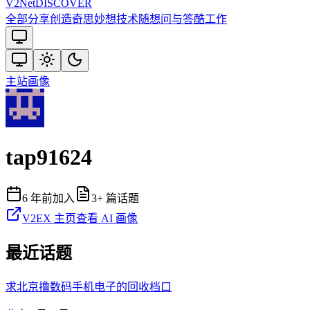
V2
Net
DISCOVER
全部
分享创造
奇思妙想
技术
随想
问与答
酷工作
主站
画像
tap91624
6 年前
加入
3
+ 篇话题
V2EX 主页
查看 AI 画像
最近话题
求北京撸数码手机电子的回收档口