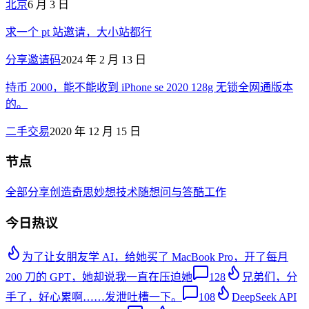
北京
6 月 3 日
求一个 pt 站邀请，大小站都行
分享邀请码
2024 年 2 月 13 日
持币 2000，能不能收到 iPhone se 2020 128g 无锁全网通版本
的。
二手交易
2020 年 12 月 15 日
节点
全部
分享创造
奇思妙想
技术
随想
问与答
酷工作
今日热议
为了让女朋友学 AI，给她买了 MacBook Pro，开了每月
200 刀的 GPT，她却说我一直在压迫她
128
兄弟们，分
手了，好心累啊……发泄吐槽一下。
108
DeepSeek API