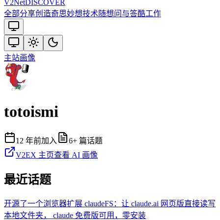
V2
Net
DISCOVER
全部
分享创造
奇思妙想
技术
随想
问与答
酷工作
主站
画像
totoismi
12 年前
加入
6
+ 篇话题
V2EX 主页
查看 AI 画像
最近话题
开源了一个浏览器扩展 claudeFS：让 claude.ai 网页版直接读写
本地文件夹， claude 免费版可用，零安装