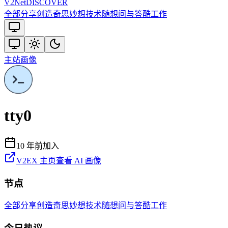
V2
Net
DISCOVER
全部
分享创造
奇思妙想
技术
随想
问与答
酷工作
主站
画像
tty0
10 年前
加入
V2EX 主页
查看 AI 画像
节点
全部
分享创造
奇思妙想
技术
随想
问与答
酷工作