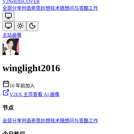
V2
Net
DISCOVER
全部
分享创造
奇思妙想
技术
随想
问与答
酷工作
主站
画像
winglight2016
10 年前
加入
V2EX 主页
查看 AI 画像
节点
全部
分享创造
奇思妙想
技术
随想
问与答
酷工作