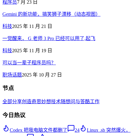
程序员
7 月 23 日
Gemini 的新功能，搞笑狮子漂移（动态视图）
科技
2025 年 11 月 21 日
一觉醒来， G 老师 3 Pro 已经可以用了,起飞
科技
2025 年 11 月 19 日
可以当一辈子程序员吗？
职场话题
2025 年 10 月 27 日
节点
全部
分享创造
奇思妙想
技术
随想
问与答
酷工作
今日热议
Codex 把我电脑文件都删了
24
Linux .sb 突然爆火，