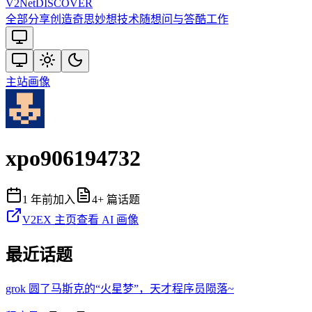
V2
Net
DISCOVER
全部
分享创造
奇思妙想
技术
随想
问与答
酷工作
主站
画像
xpo906194732
1 年前
加入
4
+ 篇话题
V2EX 主页
查看 AI 画像
最近话题
grok 圆了马斯克的“火星梦”，天才程序员陨落~