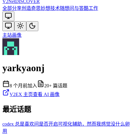
V2
Net
DISCOVER
全部
分享创造
奇思妙想
技术
随想
问与答
酷工作
主站
画像
yarkyaonj
8 个月前
加入
20
+ 篇话题
V2EX 主页
查看 AI 画像
最近话题
codex 总是喜欢问是否开启可视化辅助，然而我感觉没什么卵
用