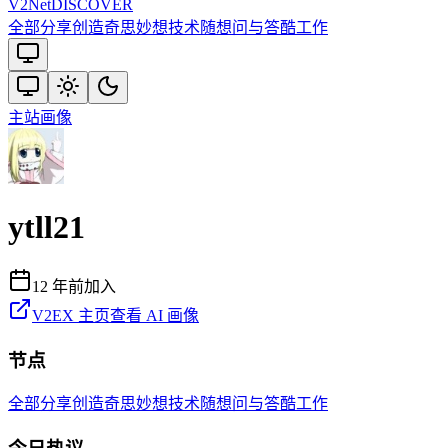
V2
Net
DISCOVER
全部
分享创造
奇思妙想
技术
随想
问与答
酷工作
主站
画像
ytll21
12 年前
加入
V2EX 主页
查看 AI 画像
节点
全部
分享创造
奇思妙想
技术
随想
问与答
酷工作